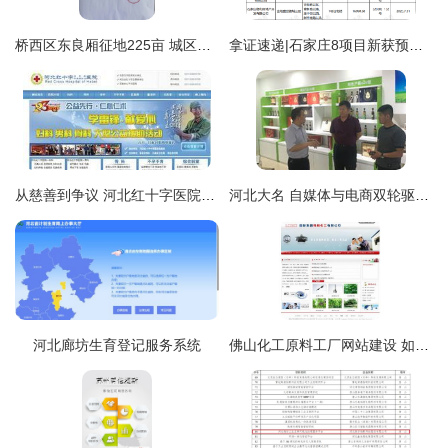
桥西区东良厢征地225亩 城区路网升级在即，区域发展注入新动能
拿证速递|石家庄8项目新获预售证!涉及中电、金地、融创等品牌房企
从慈善到争议 河北红十字医院“学生人流”广告与网站开发的伦理反思
河北大名 自媒体与电商双轮驱动，开拓特色农产品上行新渠道
河北廊坊生育登记服务系统
佛山化工原料工厂网站建设 如何用数字化提升排名与企业实力