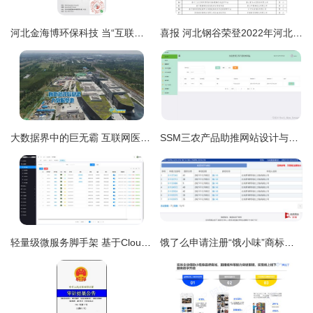
河北金海博环保科技 当“互联网+”让水处理不再沾泥带水
喜报 河北钢谷荣登2022年河北省工业互联网创新发展重点培育项目名录
大数据界中的巨无霸 互联网医疗领域的急先锋——数字经济开启河北发展新空间
SSM三农产品助推网站设计与实现——计算机毕业设计源码91990解析
轻量级微服务脚手架 基于Cloud Nacos与Elevue敏捷开发框架
饿了么申请注册“饿小味”商标，AI赋能商家菜品研发新篇章